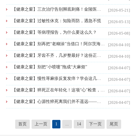
【健康之窗】三次治疗告别脚底刺痛！金陵医派诊疗基地名医陈朝明轻松拿捏足底筋膜炎
[2026-05-21]
【健康之窗】过敏性休克：知险而防，遇急不慌
[2026-05-13]
【健康之窗】等病理报告，为什么要这么久？
[2026-05-08]
【健康之窗】别再把“老糊涂”当借口！阿尔茨海默病早期的6个信号，每个子女都该知道
[2026-04-10]
【健康之窗】牙齿不齐，几岁整最好？这份正畸指南一次性讲清楚
[2026-04-10]
【健康之窗】别把“小喷嚏”拖成“大麻烦”
[2026-04-07]
【健康之窗】慢性荨麻疹反复发痒？学会这几招，和它和平共处
[2026-04-07]
【健康之窗】猝死正在年轻化！这项“心”检查，关键时刻能救命
[2026-04-07]
【健康之窗】心源性猝死离我们并不遥远——带你读懂那些能“预警”风险的检验指标
[2026-04-07]
首页
上一页
1
...
14
下一页
尾页