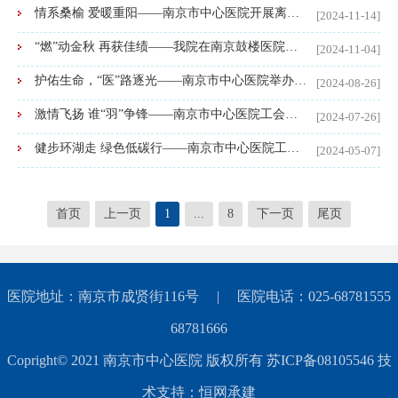
情系桑榆 爱暖重阳——南京市中心医院开展离退休老同志秋游活动
[2024-11-14]
“燃”动金秋 再获佳绩——我院在南京鼓楼医院秋季职工运动会上喜获佳绩
[2024-11-04]
护佑生命，“医”路逐光——南京市中心医院举办中国医师节庆祝活动
[2024-08-26]
激情飞扬 谁“羽”争锋——南京市中心医院工会承办市机关事务管理局2024年羽毛球比赛
[2024-07-26]
健步环湖走 绿色低碳行——南京市中心医院工会组织开展环湖健步走活动
[2024-05-07]
首页
上一页
1
...
8
下一页
尾页
医院地址：南京市成贤街116号 | 医院电话：025-68781555
68781666
Copright© 2021 南京市中心医院 版权所有 苏ICP备08105546 技
术支持：恒网承建