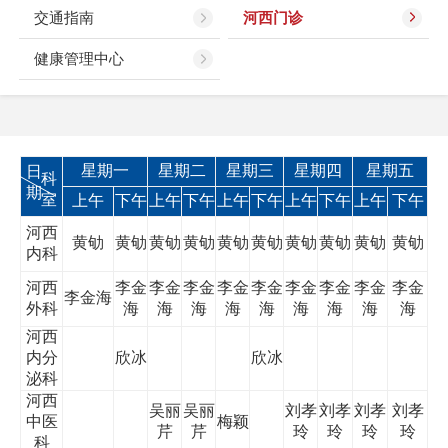
交通指南
河西门诊
健康管理中心
星期一
星期二
星期三
星期四
星期五
日
科
期
室
上午
下午
上午
下午
上午
下午
上午
下午
上午
下午
河西
黄劬
黄劬
黄劬
黄劬
黄劬
黄劬
黄劬
黄劬
黄劬
黄劬
内科
河西
李金
李金
李金
李金
李金
李金
李金
李金
李金
李金海
外科
海
海
海
海
海
海
海
海
海
河西
内分
欣冰
欣冰
泌科
河西
吴丽
吴丽
刘孝
刘孝
刘孝
刘孝
中医
梅颖
芹
芹
玲
玲
玲
玲
科