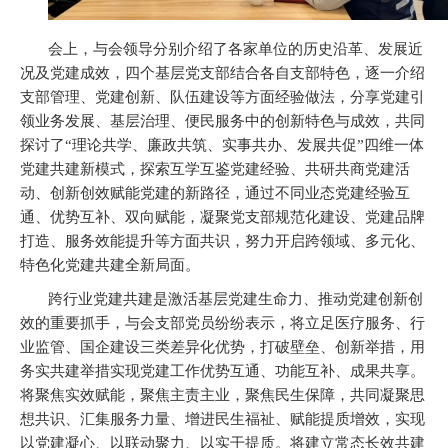
会上，与会领导分别介绍了各家单位的历史沿革、发展近
况及党建成效，四个基层党支部结合各自支部特色，逐一介绍
支部管理、党建创新、队伍建设等方面经验做法，分享党建引
领业务发展、基层治理、便民服务中的创新特色与成效，共同
探讨了
“理论共学、廉政共筑、实事共办、发展共促”四维一体
党建共建新模式，探索互学互鉴党建经验、共研共商党建活
动、创新创效赋能党建的新路径，通过不同业态党建经验互
通、优势互补、双向赋能，凝聚党支部规范化建设、党建品牌
打造、服务效能提升等方面共识，努力开启跨领域、多元化、
特色化党建共建全新局面。
跨行业党建共建是激活基层党建生命力、推动党建创新创
效的重要抓手，与会支部党员纷纷表示，将立足
医疗服务、行
业监管、国企建设
三类差异化优势，打破壁垒、创新举措，用
务实共建举措实现党建工作优势互通、功能互补、成果共享。
将聚焦实效赋能，聚焦主责主业，聚焦民生保障，共同凝聚思
想共识、汇集服务力量、增进民生福祉、赋能提质增效，实现
以党建凝心、以联动聚力、以实干提质。将建立常态长效共建